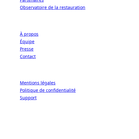
Observatoire de la restauration
Entreprise
À propos
Équipe
Presse
Contact
Légal
Mentions légales
Politique de confidentialité
Support
CONNECT | L'EXCELLENCE DE L'ART DE
VIVRE À LA FRANÇAISE
Écoles