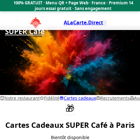
100% GRATUIT · Menu QR + Page Web · France · Premium 14
🇫🇷
jours essai gratuit · Sans engagement
ALaCarte.Direct
SUPER Café
Paris
Notre restaurant
Fidélité
Cartes cadeaux
Recrutements
Av
🎁
Cartes Cadeaux
SUPER Café
à Paris
Bientôt disponible