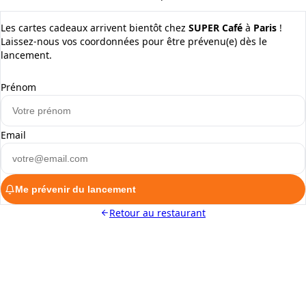
Les cartes cadeaux arrivent bientôt chez
SUPER Café
à
Paris
!
Laissez-nous vos coordonnées pour être prévenu(e) dès le
lancement.
Prénom
Email
Me prévenir du lancement
Retour au restaurant
ALaCarte.Direct
DIRECT | LES GRANDES CHAÎNES ONT
LES MOYENS. LES BISTROTS AUSSI.