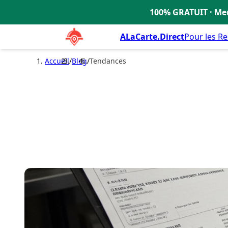
100% GRATUIT · Men
🇫🇷
ALaCarte.Direct
Pour les R
Accueil
/
Blog
/
Tendances