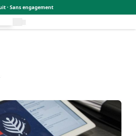
tuit · Sans engagement
uit !
🇫🇷
e