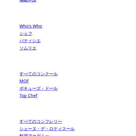
プロフェッショナル
Who's Who
シェフ
パティシエ
ソムリエ
コンクール
すべてのコンクール
MOF
ボキューズ・ドール
Top Chef
コンフレリー (美食同盟)
すべてのコンフレリー
シェーヌ・デ・ロティスール
料理アカデミー