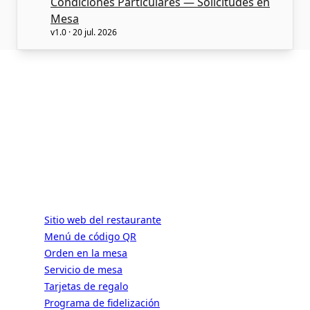
Condiciones Particulares — Solicitudes en
Mesa
v1.0 · 20 jul. 2026
ALaCarte.Direct
EN VIVO | LAS GRANDES CADENAS
TIENEN LOS RECURSOS. LOS BISTRÓS
TAMBIÉN. GRACIAS A NOSOTROS.
Servicios
Sitio web del restaurante
Menú de código QR
Orden en la mesa
Servicio de mesa
Tarjetas de regalo
Programa de fidelización