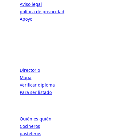
Aviso legal
política de privacidad
Apoyo
CONECTAR | LA EXCELENCIA DEL ARTE
DE VIVIR FRANCÉS
Escuelas
Directorio
Mapa
Verificar diploma
Para ser listado
Profesionales
Quién es quién
Cocineros
pasteleros