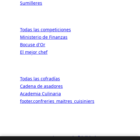
Sumilleres
Competencia
Todas las competiciones
Ministerio de Finanzas
Bocuse d'Or
El mejor chef
Hermandades
Todas las cofradías
Cadena de asadores
Academia Culinaria
footer.confreries_maitres_cuisiniers
© 2026 ALaCarte.Direct – Las
grandes cadenas tienen los
recursos. Los bistrós también.
Gracias a nosotros.
🎫
Mi cuenta de fidelidad