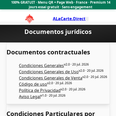
100% GRATUIT · Menu QR + Page Web · France · Premium 14
🇫🇷
jours essai gratuit · Sans engagement
ALaCarte.Direct
Documentos jurídicos
Documentos contractuales
v2.0 · 20 jul. 2026
Condiciones Generales
v2.0 · 20 jul. 2026
Condiciones Generales de Uso
v2.0 · 20 jul. 2026
Condiciones Generales de Venta
v2.0 · 20 jul. 2026
Código de uso
v2.0 · 20 jul. 2026
Política de Privacidad
v1.0 · 20 jul. 2026
Aviso Legal
Condiciones Particulares por