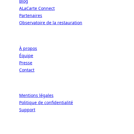
Blog
ALaCarte Connect
Partenaires
Observatoire de la restauration
Entreprise
À propos
Équipe
Presse
Contact
Légal
Mentions légales
Politique de confidentialité
Support
CONNECT | L'EXCELLENCE DE L'ART DE
VIVRE À LA FRANÇAISE