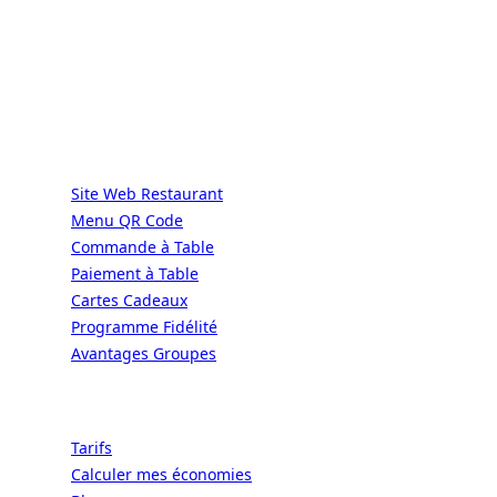
DIRECT | LES GRANDES CHAÎNES ONT
LES MOYENS. LES BISTROTS AUSSI.
GRÂCE À NOUS.
Services
Site Web Restaurant
Menu QR Code
Commande à Table
Paiement à Table
Cartes Cadeaux
Programme Fidélité
Avantages Groupes
Ressources
Tarifs
Calculer mes économies