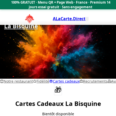
100% GRATUIT · Menu QR + Page Web · France · Premium 14
🇫🇷
jours essai gratuit · Sans engagement
ALaCarte.Direct
La Bisquine
Notre restaurant
Fidélité
Cartes cadeaux
Recrutements
Av
🎁
Cartes Cadeaux
La Bisquine
Bientôt disponible