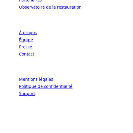
Observatoire de la restauration
Entreprise
À propos
Équipe
Presse
Contact
Légal
Mentions légales
Politique de confidentialité
Support
CONNECT | L'EXCELLENCE DE L'ART DE
VIVRE À LA FRANÇAISE
Écoles