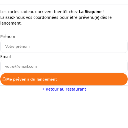
Les cartes cadeaux arrivent bientôt chez
La Bisquine
!
Laissez-nous vos coordonnées pour être prévenu(e) dès le
lancement.
Prénom
Email
Me prévenir du lancement
Retour au restaurant
ALaCarte.Direct
DIRECT | LES GRANDES CHAÎNES ONT
LES MOYENS. LES BISTROTS AUSSI.