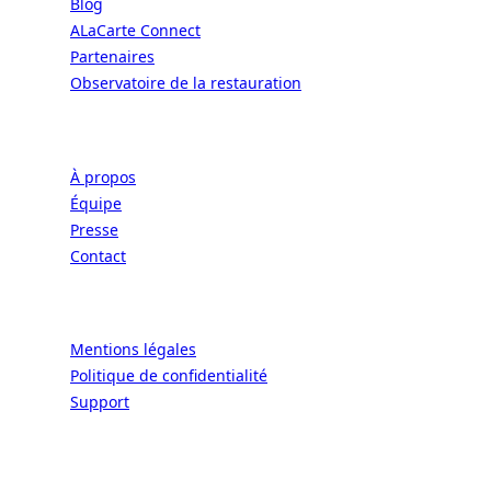
Blog
ALaCarte Connect
Partenaires
Observatoire de la restauration
Entreprise
À propos
Équipe
Presse
Contact
Légal
Mentions légales
Politique de confidentialité
Support
CONNECT | L'EXCELLENCE DE L'ART DE
VIVRE À LA FRANÇAISE