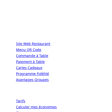
DIRECT | LES GRANDES CHAÎNES ONT
LES MOYENS. LES BISTROTS AUSSI.
GRÂCE À NOUS.
Services
Site Web Restaurant
Menu QR Code
Commande à Table
Paiement à Table
Cartes Cadeaux
Programme Fidélité
Avantages Groupes
Ressources
Tarifs
Calculer mes économies