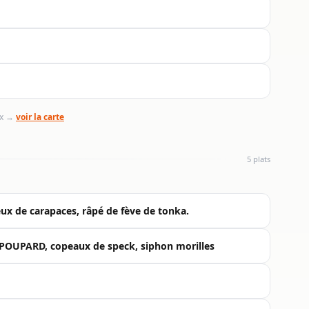
ix →
voir la carte
5 plats
ux de carapaces, râpé de fève de tonka.
n POUPARD, copeaux de speck, siphon morilles