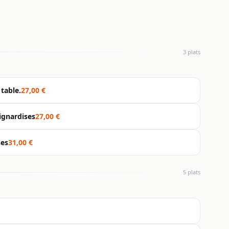
3 plats
table.
27,00 €
mignardises
27,00 €
ses
31,00 €
5 plats