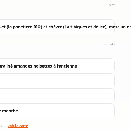
1 plat
(la panetière BIO) et chèvre (Lait biques et délice), mesclun en
7 plats
 praliné amandes noisettes à l'ancienne
.
e menthe.
oix →
voir la carte