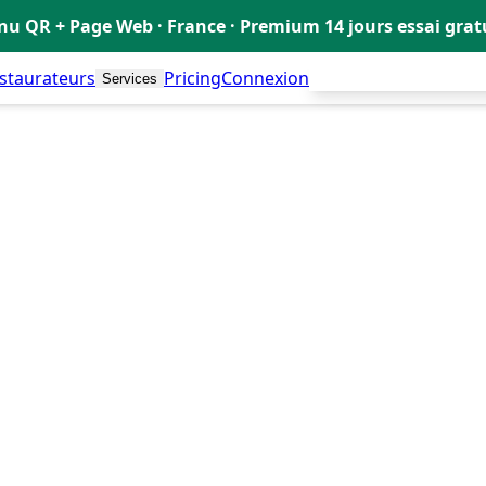
u QR + Page Web · France · Premium 14 jours essai gra
estaurateurs
Pricing
Connexion
Créer mon Menu Grat
Services