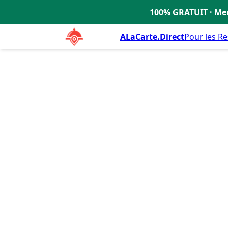
Restaurant L'Orée du Bois
100% GRATUIT · Men
🇫🇷
ALaCarte.Direct
Pour les R