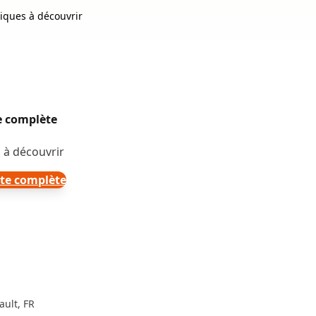
riques à découvrir
te complète
 à découvrir
rte complète
ault, FR