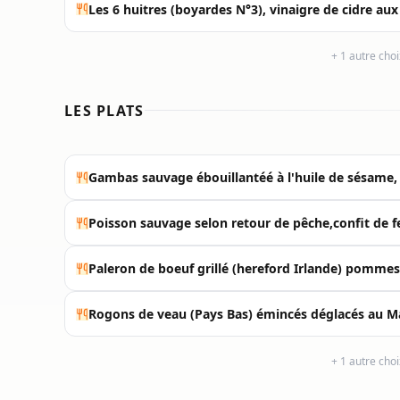
Les 6 huitres (boyardes N°3), vinaigre de cidre aux
+ 1 autre cho
LES PLATS
Gambas sauvage ébouillantéé à l'huile de sésame, r
Poisson sauvage selon retour de pêche,confit de fe
Paleron de boeuf grillé (hereford Irlande) pommes
Rogons de veau (Pays Bas) émincés déglacés au Mar
+ 1 autre cho