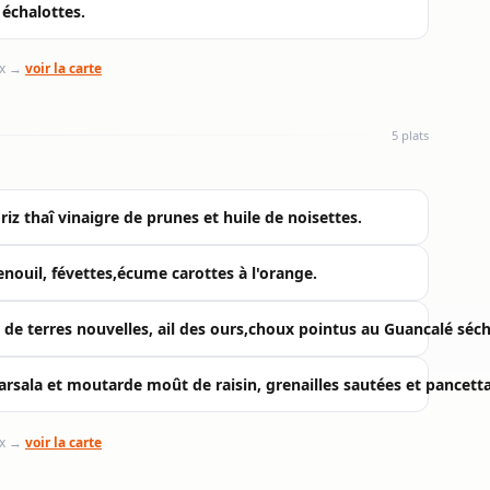
 échalottes.
ix →
voir la carte
5 plats
iz thaî vinaigre de prunes et huile de noisettes.
nouil, févettes,écume carottes à l'orange.
 de terres nouvelles, ail des ours,choux pointus au Guancalé séch
sala et moutarde moût de raisin, grenailles sautées et pancetta
ix →
voir la carte